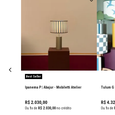
Best Seller
Ipanema P | Abajur
- Mobiletti Atelier
Tulum G 
R$
2
.
030
,
00
R$
4
.
32
Ou
1
x de
R$
2
.
030
,
00
no crédito
Ou
1
x de