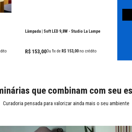
Lâmpada | Soft LED 9,8W
- Studio La Lampe
R$
153
,
00
dito
Ou
1
x de
R$
153
,
00
no crédito
inárias que combinam com seu es
Curadoria pensada para valorizar ainda mais o seu ambiente