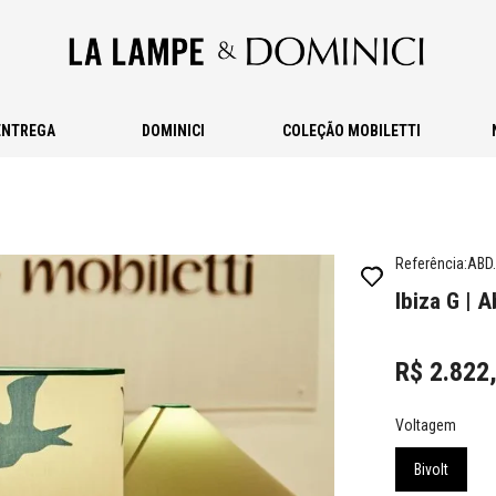
ENTREGA
DOMINICI
COLEÇÃO MOBILETTI
Referência
:
ABD.
Ibiza G | A
R$
2
.
822
Voltagem
Bivolt