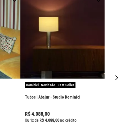
Dominici
Novidade
Best Seller
Tubos | Abajur
- Studio Dominici
R$
4
.
088
,
00
Ou
1
x de
R$
4
.
088
,
00
no crédito