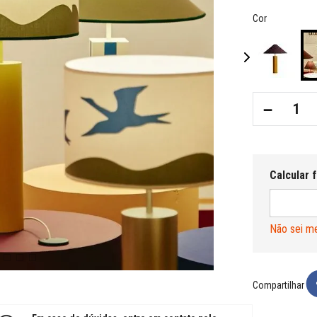
Cor
－
Não sei m
Compartilhar