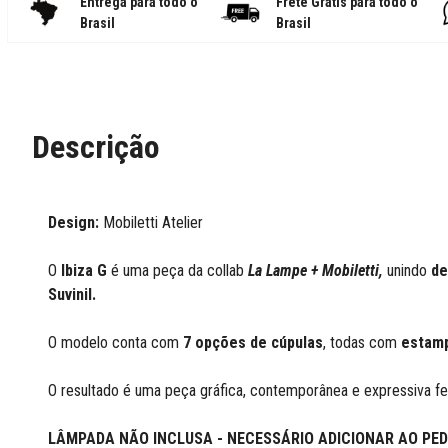
Entrega para todo o
Frete Grátis para todo o
Brasil
Brasil
Descrição
Design:
Mobiletti Atelier
O
Ibiza G
é uma peça da collab
La Lampe + Mobiletti,
unindo
de
Suvinil.
O modelo conta com
7 opções de cúpulas
, todas com
estamp
O resultado é uma peça gráfica, contemporânea e expressiva 
LÂMPADA NÃO INCLUSA - NECESSÁRIO ADICIONAR AO PED