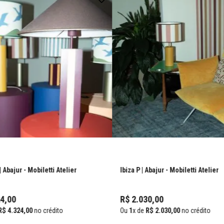
| Abajur
- Mobiletti Atelier
Ibiza P | Abajur
- Mobiletti Atelier
4
,
00
R$
2
.
030
,
00
R$
4
.
324
,
00
no crédito
Ou
1
x de
R$
2
.
030
,
00
no crédito