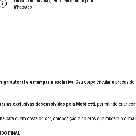
Em caso de dúvidas, entre em contato pelo
WhatsApp
sign autoral
e
estamparia exclusiva
. Seu corpo circular é produzid
arias exclusivas desenvolvidas pela Mobiletti
, permitindo criar co
feita para quem gosta de cor, composição e objetos que mudam o clim
IDO FINAL