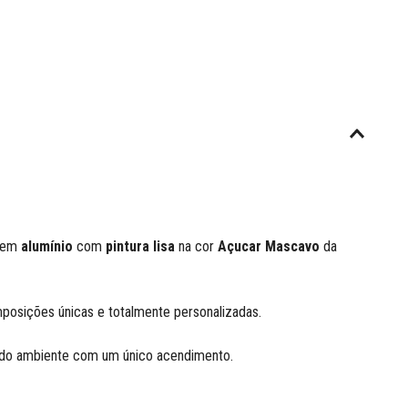
o em
alumínio
com
pintura lisa
na cor
Açucar Mascavo
da
mposições únicas e totalmente personalizadas.
a do ambiente com um único acendimento.