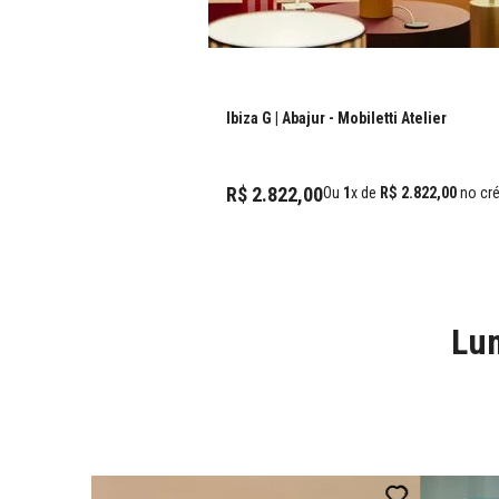
Ibiza G | Abajur
- Mobiletti Atelier
R$
2
.
822
,
00
Ou
1
x de
R$
2
.
822
,
00
no cré
Lum