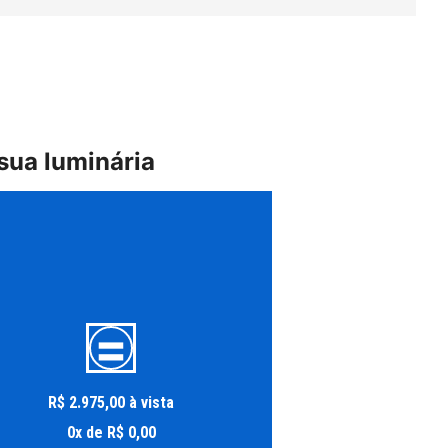
sua luminária
R$
2
.
975
,
00
à vista
0
x
de
R$
0
,
00