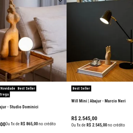
Novidade
Best Seller
Best Seller
ntrega
Will Mini | Abajur
- Marcio Neri
ajur
- Studio Dominici
R$
2
.
545
,
00
00
Ou
1
x de
R$
865
,
00
no crédito
Ou
1
x de
R$
2
.
545
,
00
no crédito