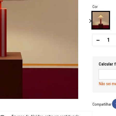
Cor
－
Não sei m
Compartilhar