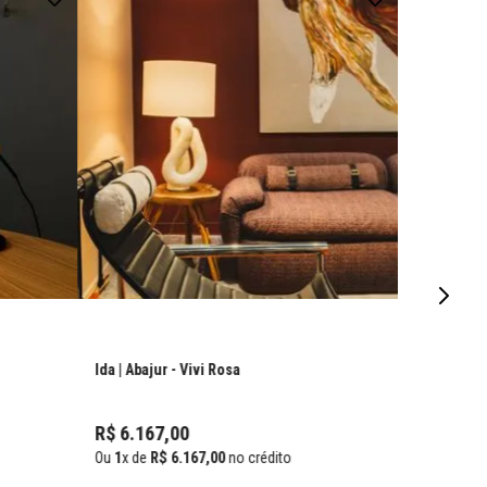
Ida | Abajur
- Vivi Rosa
R$
6
.
167
,
00
Ou
1
x de
R$
6
.
167
,
00
no crédito