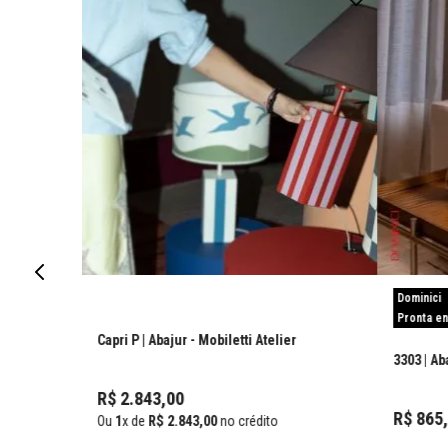
Dominici
Pronta e
Capri P | Abajur
- Mobiletti Atelier
3303 | Ab
R$
2
.
843
,
00
R$
865
,
Ou
1
x de
R$
2
.
843
,
00
no crédito