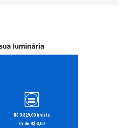
sua luminária
R$
3
.
829
,
00
à vista
0
x
de
R$
0
,
00