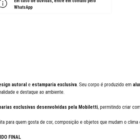
Em caso de dúvidas, entre em contato pelo
WhatsApp
esign autoral
e
estamparia exclusiva
. Seu corpo é produzido em
alu
nalidade e destaque ao ambiente.
arias exclusivas desenvolvidas pela Mobiletti
, permitindo criar co
feita para quem gosta de cor, composição e objetos que mudam o clim
IDO FINAL