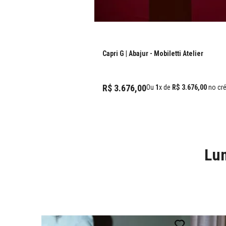
Capri G | Abajur
- Mobiletti Atelier
R$
3
.
676
,
00
Ou
1
x de
R$
3
.
676
,
00
no cré
Lum