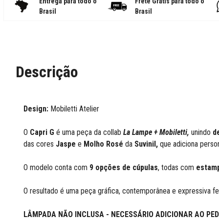
Entrega para todo o
Frete Grátis para todo o
Brasil
Brasil
Descrição
Design:
Mobiletti Atelier
O
Capri G
é uma peça da collab
La Lampe + Mobiletti,
unindo
d
das cores
Jaspe
e
Molho Rosé
da
Suvinil,
que adiciona perso
O modelo conta com
9 opções de cúpulas
, todas com
estamp
O resultado é uma peça gráfica, contemporânea e expressiva 
LÂMPADA NÃO INCLUSA - NECESSÁRIO ADICIONAR AO PED