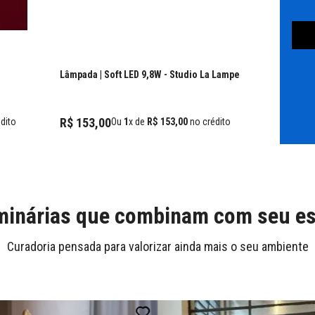
Lâmpada | Soft LED 9,8W
- Studio La Lampe
R$
153
,
00
dito
Ou
1
x de
R$
153
,
00
no crédito
inárias que combinam com seu es
Curadoria pensada para valorizar ainda mais o seu ambiente