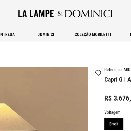
ENTREGA
DOMINICI
COLEÇÃO MOBILETTI
Referência
:
ABD.
Capri G | 
R$
3
.
676
Voltagem
Bivolt