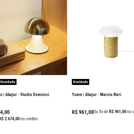
Novidade
Novidade
 | Abajur
- Studio Dominici
Yume | Abajur
- Marcio Neri
4
,
00
R$
961
,
00
Ou
1
x de
R$
961
,
00
no c
R$
2
.
674
,
00
no crédito