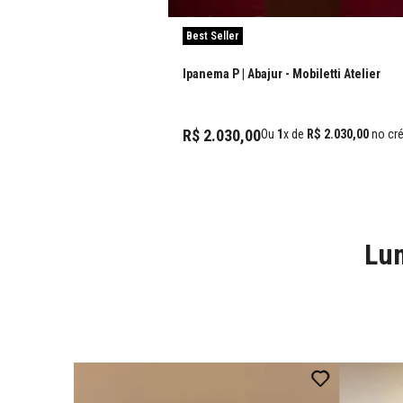
Best Seller
Ipanema P | Abajur
- Mobiletti Atelier
R$
2
.
030
,
00
Ou
1
x de
R$
2
.
030
,
00
no cré
Lum