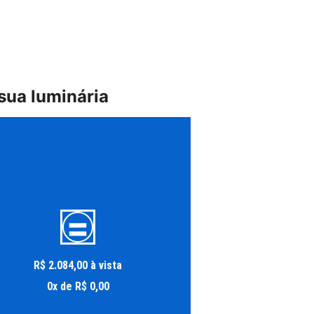
sua luminária
R$
2
.
084
,
00
à vista
0
x
de
R$
0
,
00