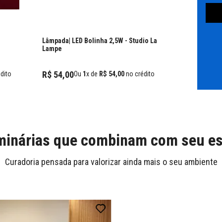
Lâmpada| LED Bolinha 2,5W
- Studio La
Lampe
R$
54
,
00
dito
Ou
1
x de
R$
54
,
00
no crédito
inárias que combinam com seu es
Curadoria pensada para valorizar ainda mais o seu ambiente