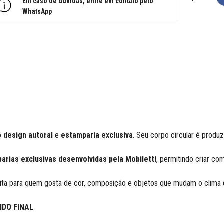
Em caso de dúvidas, entre em contato pelo
WhatsApp
o
design autoral
e
estamparia exclusiva
. Seu corpo circular é prod
arias exclusivas desenvolvidas pela Mobiletti
, permitindo criar co
feita para quem gosta de cor, composição e objetos que mudam o clim
IDO FINAL