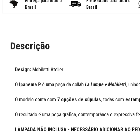
Entrega para todo o
Frete Grátis para todo o
Brasil
Brasil
Descrição
Design:
Mobiletti Atelier
O
Ipanema P
é uma peça da collab
La Lampe + Mobiletti,
unind
O modelo conta com
7 opções de cúpulas
, todas com
estamp
O resultado é uma peça gráfica, contemporânea e expressiva 
LÂMPADA NÃO INCLUSA - NECESSÁRIO ADICIONAR AO PED