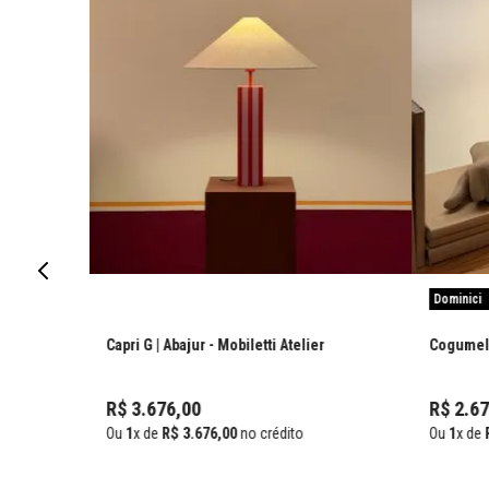
Dominici
Capri G | Abajur
- Mobiletti Atelier
Cogumelo
R$
3
.
676
,
00
R$
2
.
67
Ou
1
x de
R$
3
.
676
,
00
no crédito
Ou
1
x de