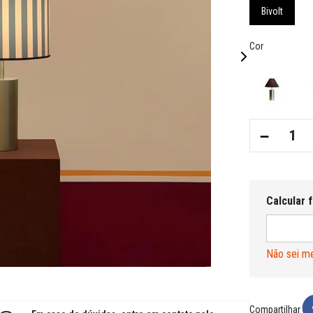
Bivolt
Cor
－
Não sei m
Compartilhar