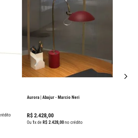
Aurora | Abajur
- Marcio Neri
R$
2
.
428
,
00
rédito
Ou
1
x de
R$
2
.
428
,
00
no crédito