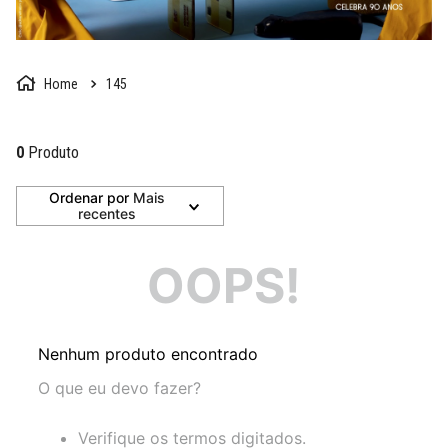
145
0
Produto
Ordenar por
Mais
recentes
OOPS!
Nenhum produto encontrado
O que eu devo fazer?
Verifique os termos digitados.