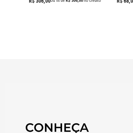
R$
306
,
00
R$
68
,
0
Ou
1
x de
R$
306
,
00
no crédito