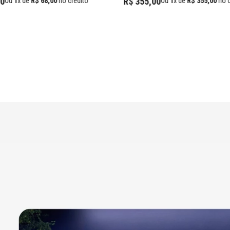
0
R$
355
,
00
Ou
1
x de
R$
68
,
00
no crédito
Ou
1
x de
R$
355
,
00
no c