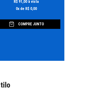
R$
91
,
00
à vista
0
x
de
R$
0
,
00
COMPRE JUNTO
tilo