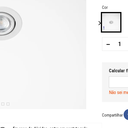
Cor
－
Não sei m
Compartilhar