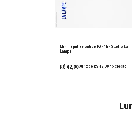
Mini | Spot Embutido PAR16
- Studio La
Lampe
R$
42
,
00
Ou
1
x de
R$
42
,
00
no crédito
Lum