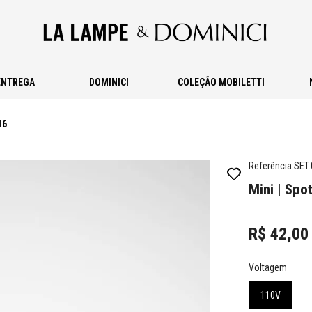
ENTREGA
DOMINICI
COLEÇÃO MOBILETTI
16
Referência
:
SET.
Mini | Sp
R$
42
,
00
Voltagem
110V