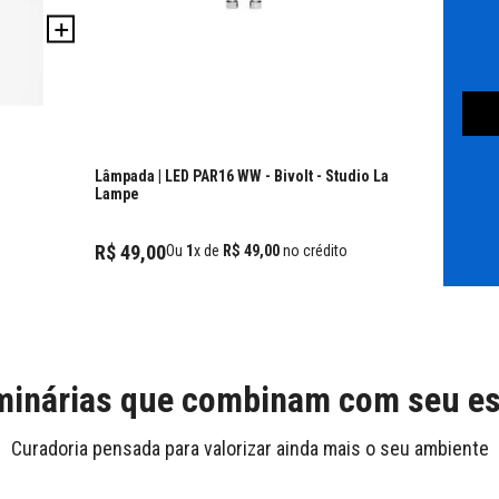
Lâmpada | LED PAR16 WW - Bivolt
- Studio La
Lampe
R$
49
,
00
Ou
1
x de
R$
49
,
00
no crédito
inárias que combinam com seu es
Curadoria pensada para valorizar ainda mais o seu ambiente