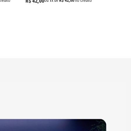
R$
42
,
00
rédito
Ou
1
x de
R$
42
,
00
no crédito