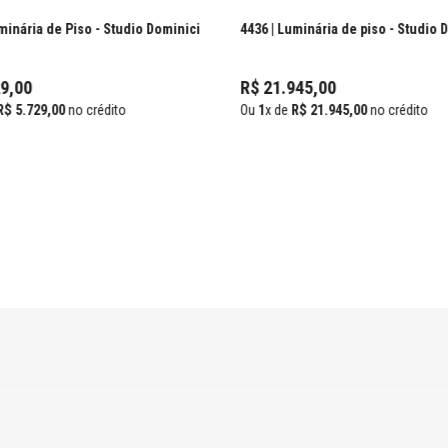
minária de Piso
- Studio Dominici
4436 | Luminária de piso
- Studio 
9
,
00
R$
21
.
945
,
00
R$
5
.
729
,
00
no crédito
Ou
1
x de
R$
21
.
945
,
00
no crédito