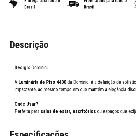
Entrega para todo o
Frete Grátis para todo o
Brasil
Brasil
Descrição
Design:
Dominici
A
Luminária de Piso 4400
da Dominici é a definição de sofist
impactante, ao mesmo tempo em que mantém a elegância discre
Onde Usar?
Perfeita para
salas de estar, escritórios
ou espaços que exij
Especificações