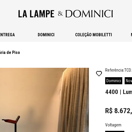
ENTREGA
DOMINICI
COLEÇÃO MOBILETTI
ária de Piso
Referência
:
TCD
Dominici
Nov
4400 | Lum
R$
8
.
672
Voltagem