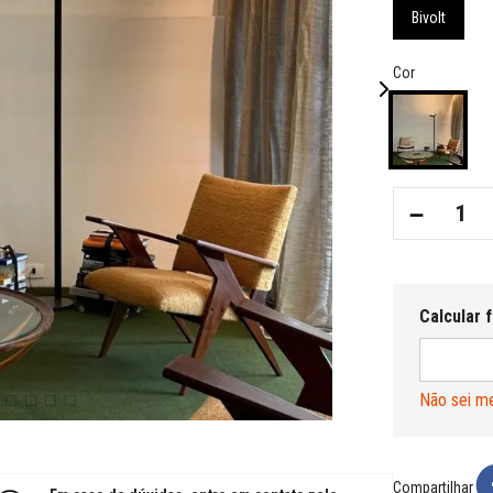
Bivolt
Cor
－
Não sei m
Compartilhar