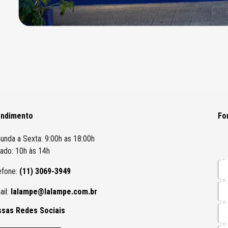
endimento
Fo
unda a Sexta: 9:00h as 18:00h
ado: 10h às 14h
efone:
(11) 3069-3949
ail:
lalampe@lalampe.com.br
sas Redes Sociais