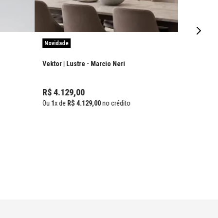
Novidade
Vektor | Lustre
- Marcio Neri
R$
4
.
129
,
00
Ou
1
x de
R$
4
.
129
,
00
no crédito