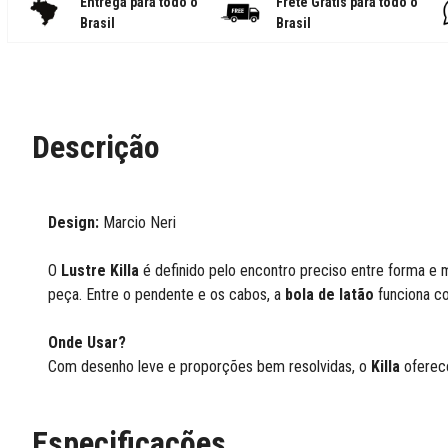
Entrega para todo o
Frete Grátis para todo o
Brasil
Brasil
Descrição
Design:
Marcio Neri
O
Lustre Killa
é definido pelo encontro preciso entre forma e m
peça. Entre o pendente e os cabos, a
bola de latão
funciona co
Onde Usar?
Com desenho leve e proporções bem resolvidas, o
Killa
oferece
Especificações