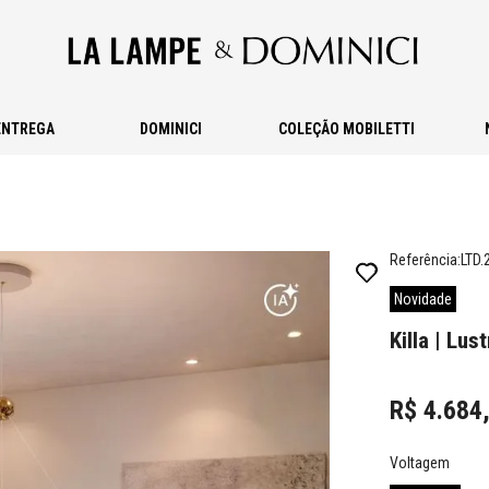
ENTREGA
DOMINICI
COLEÇÃO MOBILETTI
Referência
:
LTD.
Novidade
Killa | Lust
R$
4
.
684
Voltagem