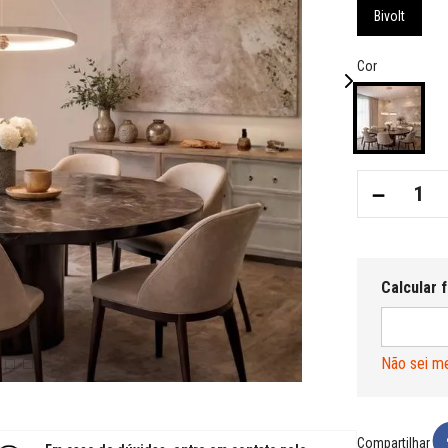
Bivolt
Cor
－
Não sei m
Compartilhar