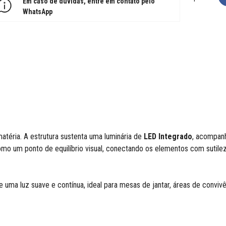
Em caso de dúvidas, entre em contato pelo
WhatsApp
atéria. A estrutura sustenta uma luminária de
LED Integrado
, acompan
mo um ponto de equilíbrio visual, conectando os elementos com sutilez
 uma luz suave e contínua, ideal para mesas de jantar, áreas de conv