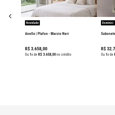
Novidade
Dominici
Anello | Plafon
- Marcio Neri
Sabonetei
R$
3
.
658
,
00
R$
32
.
7
Ou
1
x de
R$
3
.
658
,
00
no crédito
Ou
1
x de