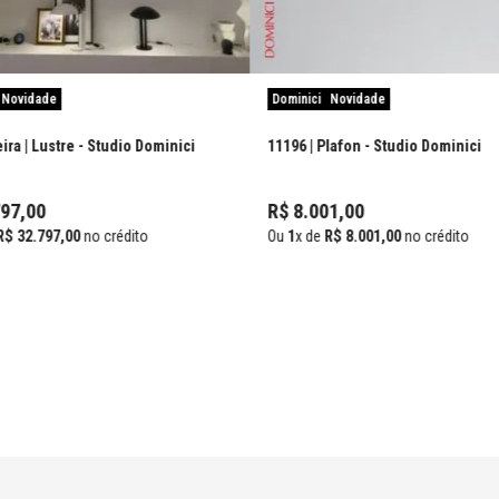
Novidade
Dominici
Novidade
ra | Lustre
- Studio Dominici
11196 | Plafon
- Studio Dominici
97
,
00
R$
8
.
001
,
00
R$
32
.
797
,
00
no crédito
Ou
1
x de
R$
8
.
001
,
00
no crédito