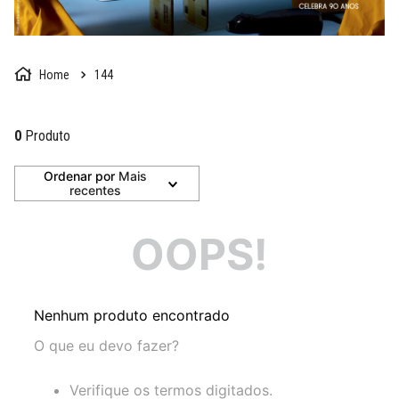
144
0
Produto
Ordenar por
Mais
recentes
OOPS!
Nenhum produto encontrado
O que eu devo fazer?
Verifique os termos digitados.