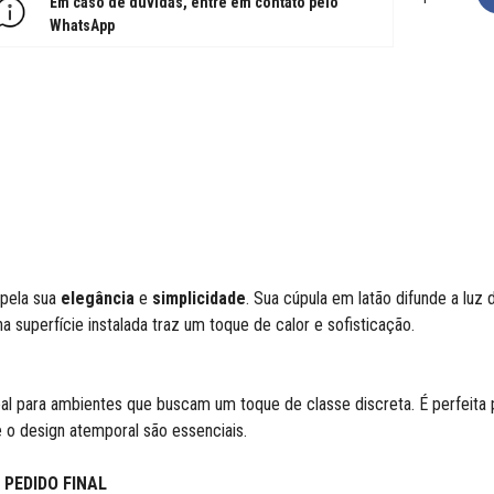
Em caso de dúvidas, entre em contato pelo
WhatsApp
 pela sua
elegância
e
simplicidade
. Sua cúpula em latão difunde a lu
 superfície instalada traz um toque de calor e sofisticação.
al para ambientes que buscam um toque de classe discreta. É perfeita
 o design atemporal são essenciais.
 PEDIDO FINAL