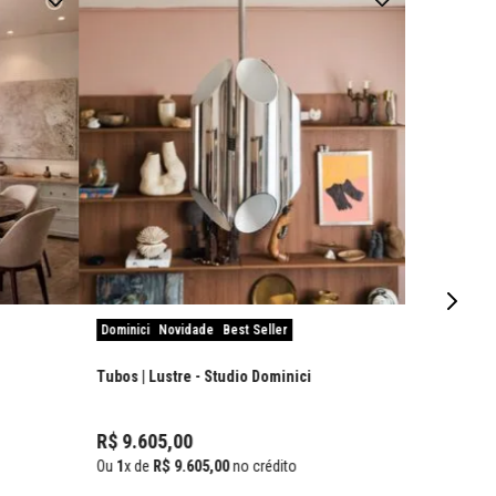
Dominici
Novidade
Best Seller
Tubos | Lustre
- Studio Dominici
R$
9
.
605
,
00
Ou
1
x de
R$
9
.
605
,
00
no crédito