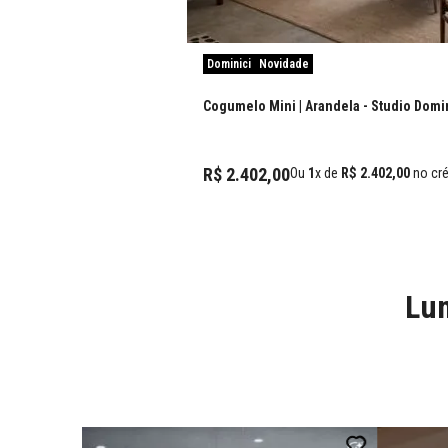
Dominici
Novidade
Cogumelo Mini | Arandela
- Studio Domi
R$
2
.
402
,
00
Ou
1
x de
R$
2
.
402
,
00
no cré
Lum