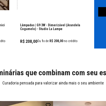
nici
Lâmpadas | G9 3W - Dimerizável (Arandela
Cogumelo)
- Studio La Lampe
R$
208
,
00
dito
Ou
1
x de
R$
208
,
00
no crédito
inárias que combinam com seu es
Curadoria pensada para valorizar ainda mais o seu ambiente