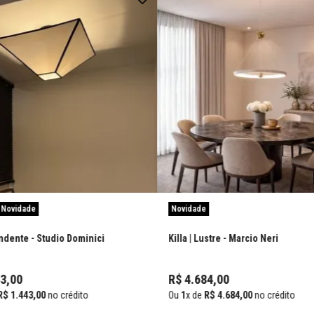
Novidade
Novidade
endente
- Studio Dominici
Killa | Lustre
- Marcio Neri
3
,
00
R$
4
.
684
,
00
R$
1
.
443
,
00
no crédito
Ou
1
x de
R$
4
.
684
,
00
no crédito