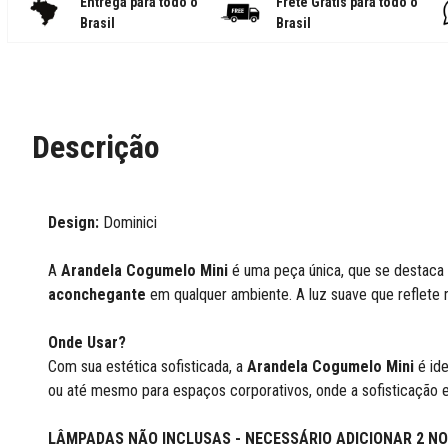
Entrega para todo o
Frete Grátis para todo o
Brasil
Brasil
Descrição
Design:
Dominici
A
Arandela Cogumelo Mini
é uma peça única, que se destaca
aconchegante
em qualquer ambiente. A luz suave que reflete na
Onde Usar?
Com sua estética sofisticada, a
Arandela Cogumelo
Mini
é ide
ou até mesmo para espaços corporativos, onde a sofisticação e
LÂMPADAS NÃO INCLUSAS - NECESSÁRIO ADICIONAR 2 NO