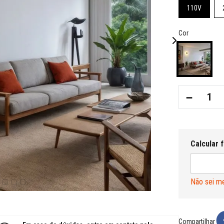
110V
Cor
－
Não sei m
Compartilhar