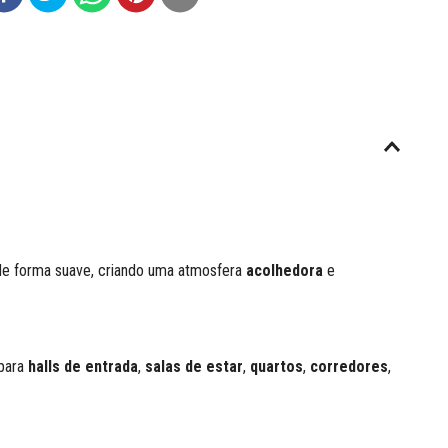
z de forma suave, criando uma atmosfera
acolhedora
e
 para
halls de entrada
,
salas de estar
,
quartos
,
corredores
,