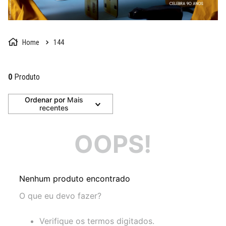
144
0
Produto
Ordenar por
Mais
recentes
OOPS!
Nenhum produto encontrado
O que eu devo fazer?
Verifique os termos digitados.