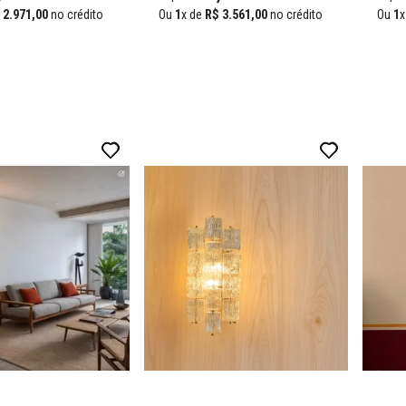
2
.
971
,
00
no crédito
Ou
1
x de
R$
3
.
561
,
00
no crédito
Ou
1
x