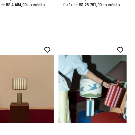
 de
R$
4
.
684
,
00
no crédito
Ou
1
x de
R$
28
.
701
,
00
no crédito