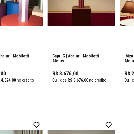
Abajur
- Mobiletti
Capri G | Abajur
- Mobiletti
Ibiza
Atelier
Ateli
,
00
R$
3
.
676
,
00
R$
4
.
324
,
00
no crédito
Ou
1
x de
R$
3
.
676
,
00
no crédito
Ou
1
x