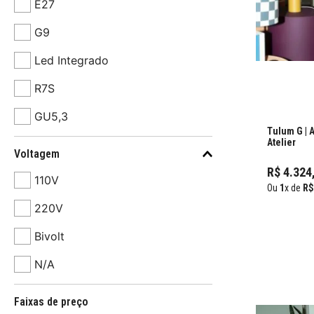
E27
G9
Led Integrado
R7S
GU5,3
Tulum G | 
Atelier
GU10
Voltagem
R$
4
.
324
110V
Ou
1
x de
R$
220V
Bivolt
N/A
Faixas de preço