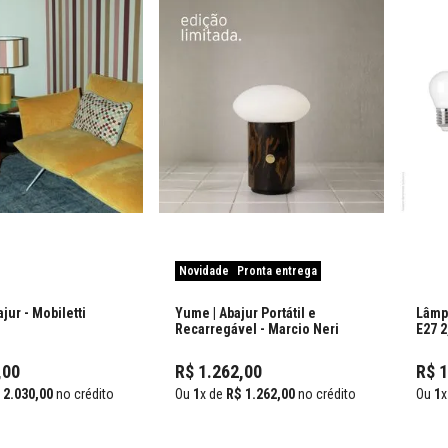
Novidade
Pronta entrega
ajur
- Mobiletti
Yume | Abajur Portátil e
Lâmpa
Recarregável
- Marcio Neri
E27 
,
00
R$
1
.
262
,
00
R$
2
.
030
,
00
no crédito
Ou
1
x de
R$
1
.
262
,
00
no crédito
Ou
1
x