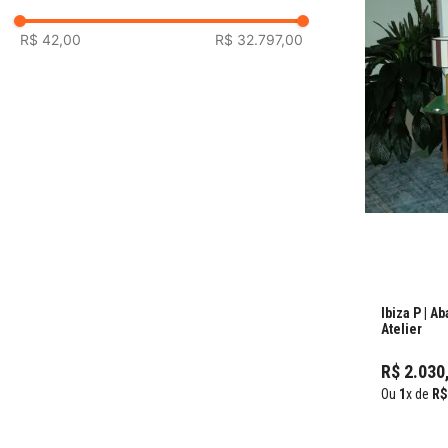
R$ 42,00
R$ 32.797,00
Ibiza P | Ab
Atelier
R$
2
.
030
Ou
1
x de
R$