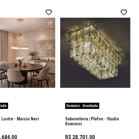
dade
Dominici
Novidade
 | Lustre
- Marcio Neri
Saboneteira | Plafon
- Studio
Dominici
4
.
684
,
00
R$
28
.
701
,
00