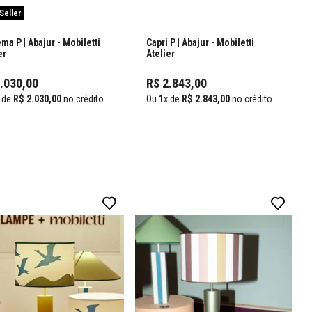
Seller
ma P | Abajur
- Mobiletti
Capri P | Abajur
- Mobiletti
er
Atelier
2
.
030
,
00
R$
2
.
843
,
00
 de
R$
2
.
030
,
00
no crédito
Ou
1
x de
R$
2
.
843
,
00
no crédito