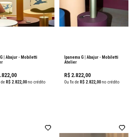
 G | Abajur
- Mobiletti
Ipanema G | Abajur
- Mobiletti
er
Atelier
2
.
822
,
00
R$
2
.
822
,
00
 de
R$
2
.
822
,
00
no crédito
Ou
1
x de
R$
2
.
822
,
00
no crédito