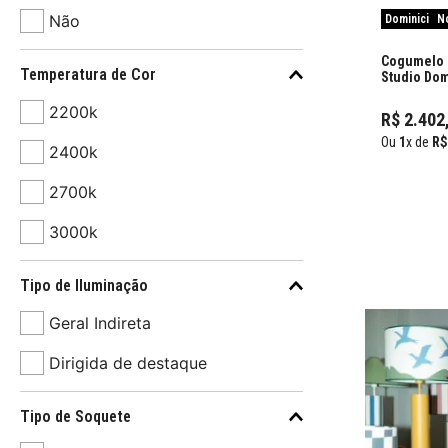
Vivi Rosa
Não
Dominici
N
Ana Neute
Temperatura de Cor
Studio Dom
Ana Galli
2200k
R$
2
.
402
Ou
1
x de
R$
2400k
2700k
3000k
Tipo de Iluminação
Geral Indireta
Dirigida de destaque
Tipo de Soquete