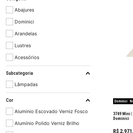
Abajures
Dominici
Arandelas
Lustres
Acessórios
Spots
Subcategoria
Luminárias de Piso
Lâmpadas
Paineis
Cor
Dominici
N
Luminárias de área externa
Aluminio Escovado Verniz Fosco
3749 Mini |
Balizadores
Dominici
Alumínio Polido Verniz Brilho
R$
2
.
971