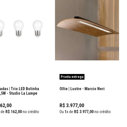
Pronta entrega
das | Trio LED Bolinha
Ollie | Lustre
- Marcio Neri
2,5W
- Studio La Lampe
162
,
00
R$
3
.
977
,
00
 de
R$
162
,
00
no crédito
Ou
1
x de
R$
3
.
977
,
00
no crédito