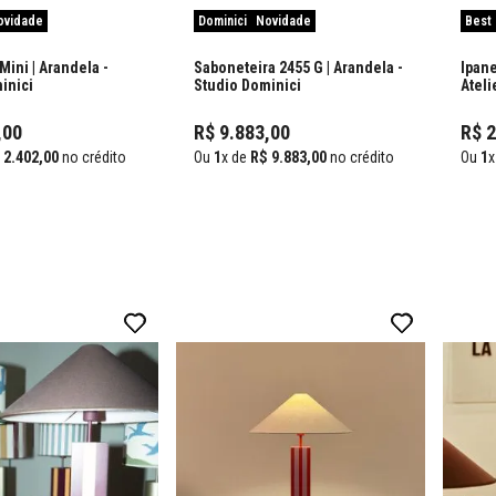
ovidade
Dominici
Novidade
Best 
Cogumelo Mini | Arandela
-
Saboneteira 2455 G | Arandela
-
Ipane
inici
Studio Dominici
Ateli
,
00
R$
9
.
883
,
00
R$
2
.
402
,
00
no crédito
Ou
1
x de
R$
9
.
883
,
00
no crédito
Ou
1
x