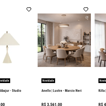
ovidade
Novidade
Novi
 Abajur
- Studio
Anello | Lustre
- Marcio Neri
Killa
,
00
R$
3
.
561
,
00
R$